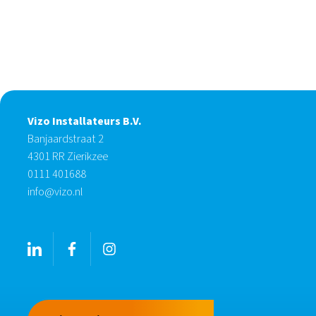
Vizo Installateurs B.V.
Banjaardstraat 2
4301 RR Zierikzee
0111 401688
info@vizo.nl