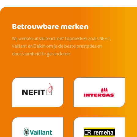
Betrouwbare merken
Wij werken uitsluitend met topmerken zoals NEFIT,
Vaillant en Daikin om je de beste prestaties en
duurzaamheid te garanderen.