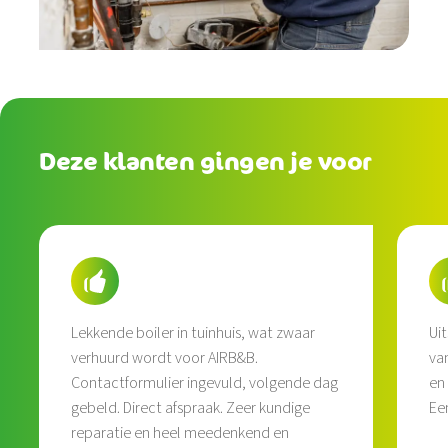
Deze klanten gingen je voor
Lekkende boiler in tuinhuis, wat zwaar
Ui
verhuurd wordt voor AIRB&B.
va
Contactformulier ingevuld, volgende dag
en
gebeld. Direct afspraak. Zeer kundige
Een
reparatie en heel meedenkend en