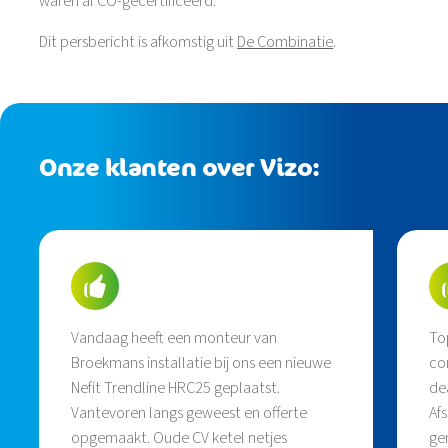
waren al CO-gecertificeerd.
Dit persbericht is afkomstig uit
De Combinatie
.
Onze klanten over Vizo:
Vandaag heeft een monteur van
To
Broekmans installatie bij ons een nieuwe
co
Nefit Trendline HRC25 geplaatst.
de
Vantevoren langs geweest en offerte
Af
opgemaakt. Oude CV ketel netjes
ge