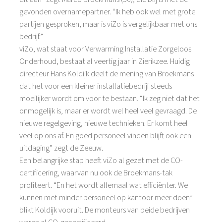
gevonden overnamepartner. “Ik heb ook wel met grote
partijen gesproken, maar is viZo is vergelijkbaar met ons
bedrijf.”
viZo, wat staat voor Verwarming Installatie Zorgeloos
Onderhoud, bestaat al veertig jaar in Zierikzee. Huidig
directeur Hans Koldijk deelt de mening van Broekmans
dat het voor een kleiner installatiebedrijf steeds
moeilijker wordt om voor te bestaan. “Ik zeg niet dat het
onmogelijk is, maar er wordt wel heel veel gevraagd. De
nieuwe regelgeving, nieuwe technieken. Er komt heel
veel op ons af. En goed personeel vinden blijft ook een
uitdaging” zegt de Zeeuw.
Een belangrijke stap heeft viZo al gezet met de CO-
certificering, waarvan nu ook de Broekmans-tak
profiteert. “En het wordt allemaal wat efficiënter. We
kunnen met minder personeel op kantoor meer doen”
blikt Koldijk vooruit. De monteurs van beide bedrijven