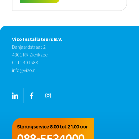
Vizo Installateurs B.V.
Banjaardstraat 2
4301 RR Zierikzee
0111 401688
info@vizo.nl
Storingservice 8.00 tot 21.00 uur
088-5534000