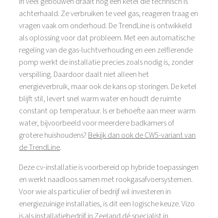
In veel gebouwen draait nog een ketel die technisch is
achterhaald. Ze verbruiken te veel gas, reageren traag en
vragen vaak om onderhoud. De TrendLine is ontwikkeld
als oplossing voor dat probleem. Met een automatische
regeling van de gas-luchtverhouding en een zelflerende
pomp werkt de installatie precies zoals nodig is, zonder
verspilling. Daardoor daalt niet alleen het
energieverbruik, maar ook de kans op storingen. De ketel
blijft stil, levert snel warm water en houdt de ruimte
constant op temperatuur. Is er behoefte aan meer warm
water, bijvoorbeeld voor meerdere badkamers of
grotere huishoudens?
Bekijk dan ook de CW5-variant van
de TrendLine
.
Deze cv-installatie is voorbereid op hybride toepassingen
en werkt naadloos samen met rookgasafvoersystemen.
Voor wie als particulier of bedrijf wil investeren in
energiezuinige installaties, is dit een logische keuze. Vizo
is als installatiebedrijf in Zeeland dé specialist in