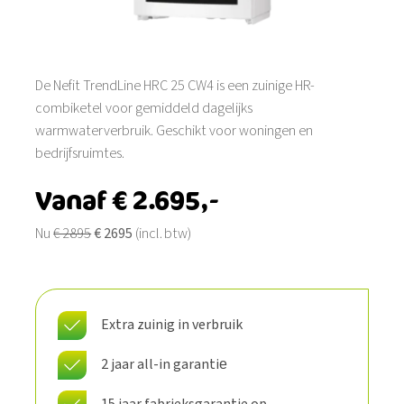
De Nefit TrendLine HRC 25 CW4 is een zuinige HR-
combiketel voor gemiddeld dagelijks
warmwaterverbruik. Geschikt voor woningen en
bedrijfsruimtes.
Vanaf € 2.695,-
Nu
€ 2895
€ 2695
(incl. btw)
Extra zuinig in verbruik​
2 jaar all-in garantie​
15 jaar fabrieksgarantie op