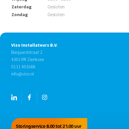
Zaterdag
Gesloten
Zondag
Gesloten
Vizo Installateurs B.V.
Banjaardstraat 2
4301 RR Zierikzee
0111 401688
info@vizo.nl
Storingservice 8.00 tot 21.00 uur